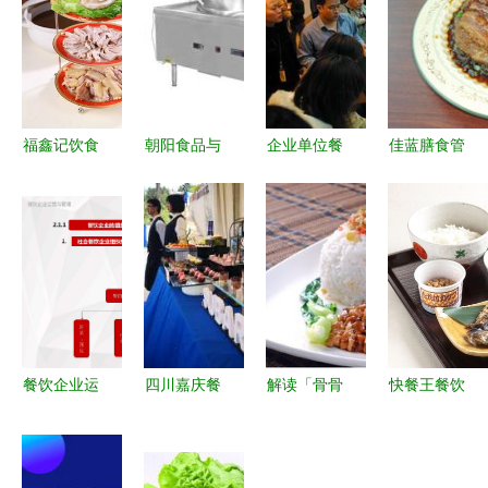
福鑫记饮食
朝阳食品与
企业单位餐
佳蓝膳食管
管理图册
饮料 跨界
饮服务管理
理 专业的
餐饮管理的
融合提升餐
提升园区配
餐饮管理领
系统化智慧
饮食材供应
餐与食堂承
航者
链实力
包效能的关
键路径
餐饮企业运
四川嘉庆餐
解读「骨骨
快餐王餐饮
营与管理
饮管理有限
怪快餐」
管理系统
模块一 · 餐
公司 专业
产品特色、
让开店如此
饮管理基础
餐饮供应与
品牌形象与
简单，餐饮