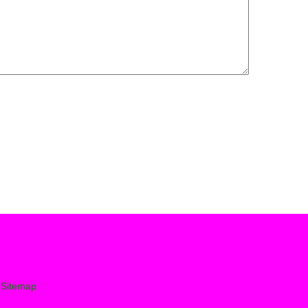
有
Sitemap